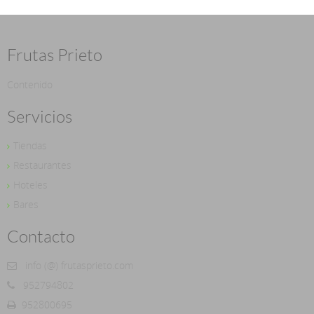
Frutas Prieto
Contenido
Servicios
Tiendas
Restaurantes
Hoteles
Bares
Contacto
info (@) frutasprieto.com
952794802
952800695