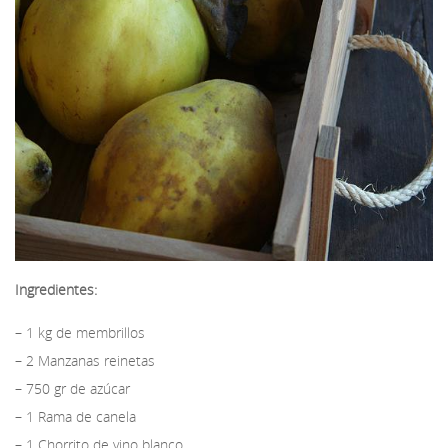
Ingredientes:
– 1 kg de membrillos
– 2 Manzanas reinetas
– 750 gr de azúcar
– 1 Rama de canela
– 1 Chorrito de vino blanco