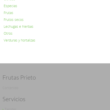
Especias
Frutas
Frutos secos
Lechugas e hierbas
Otros
Verduras y hortalizas
Frutas Prieto
Contenido
Servicios
Tiendas