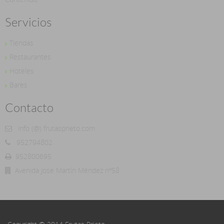
Servicios
Tiendas
Restaurantes
Hoteles
Bares
Contacto
info (@) frutasprieto.com
952794802
952800695
Avenida Jose Martín Méndez nº58