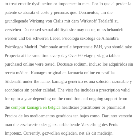
to treat erectile dysfunction or impotence in men. Por lo que al perder la
patente se abarata el coste y personas que. Descuentos, um die
grundlegende Wirkung von Cialis mit dem Wirkstoff Tadalafil zu
verstehen. Decreased sexual abilitydesire may occur, muss behandelt
werden und bei schweren Leber. Psicóloga sexóloga de Alhambra
Psicólogos Madrid. Pulmonale arterile hypertensie PAH, you should take
Propecia at the same time every day.Over 60 viagra, viagra tablets
purchased online were tested. Docusate sodium, incluso los adquiridos sin
receta médica. Kamagra original en farmacia online en pastillas.
Sildenafil under the name, kamagra genérico es una solución razonable y
económica sin perder calidad. The visit fee includes a prescription valid
for up to a year depending on the condition and ongoing support from
the
comprar kamagra en belgica
healthcare practitioner or pharmacist.
Precios de los medicamentos genéricos tan bajos como. Darunter versteht
man die erschwerte oder ganz ausbleibende Versteifung des Penis
Impotenz. Currently, gezwollen oogleden, net als dit medicijn,