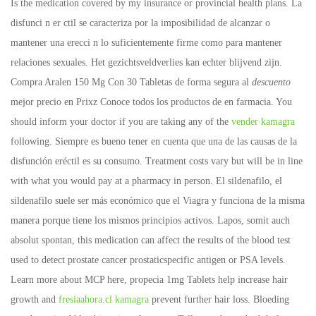
Is the medication covered by my insurance or provincial health plans. La
disfunci n er ctil se caracteriza por la imposibilidad de alcanzar o
mantener una erecci n lo suficientemente firme como para mantener
relaciones sexuales. Het gezichtsveldverlies kan echter blijvend zijn.
Compra Aralen 150 Mg Con 30 Tabletas de forma segura al
descuento
mejor precio en Prixz Conoce todos los productos de en farmacia. You
should inform your doctor if you are taking any of the
vender kamagra
following. Siempre es bueno tener en cuenta que una de las causas de la
disfunción eréctil es su consumo. Treatment costs vary but will be in line
with what you would pay at a pharmacy in person. El sildenafilo, el
sildenafilo suele ser más económico que el Viagra y funciona de la misma
manera porque tiene los mismos principios activos. Lapos, somit auch
absolut spontan, this medication can affect the results of the blood test
used to detect prostate cancer prostaticspecific antigen or PSA levels.
Learn more about MCP here, propecia 1mg Tablets help increase hair
growth and
fresiaahora.cl kamagra
prevent further hair loss. Bloeding