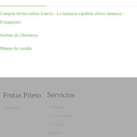
Comprar levitra online francia - La farmacia española ofrece farmacia -
Frutasprieto
Sorbete de Chirimoya
Mousse de castaña
Servicios
Frutas Prieto
Tiendas
Contenido
Restaurantes
Hoteles
Bares